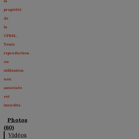
la
propriété
de
la
CPBSL.
Toute
reproduction
ou
utilisation
non
autorisée
est
interdite.
Photos
(60)
Vidéos