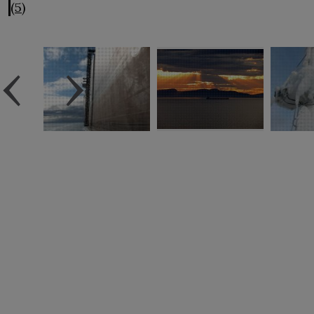
(5)
‹
›
Avis
légal
Accessibilité