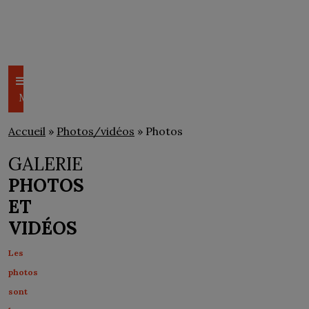
CSEM
PHOTOS/VIDÉOS
Menu
Accueil
»
Photos/vidéos
» Photos
GALERIE
PHOTOS
ET
VIDÉOS
Les
photos
sont