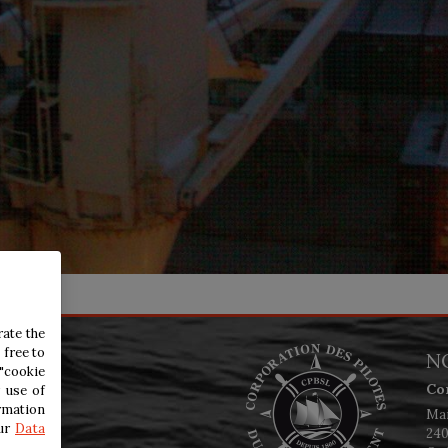
rate the
 free to
N
"cookie
Co
 use of
rmation
Mai
our
Data
240