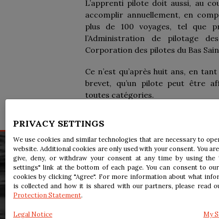
L’apprenti pilote doit aussi, au c
accomplir annuellement, en compa
plus de 100 voyages, tel que p
l’Administration de pilotage de
Corporation des pilotes du Bas Sai
Ce n’est qu’après huit ans, en tant
brevet, qu’un pilote peut être a
toutes catégories.
PRIVACY SETTINGS
We use cookies and similar technologies that are necessary to ope
website. Additional cookies are only used with your consent. You are
Avis légal
give, deny, or withdraw your consent at any time by using the 
Accessibilité
settings" link at the bottom of each page. You can consent to our
Renseignements personnels
cookies by clicking "Agree". For more information about what info
is collected and how it is shared with our partners, please read 
Protection Statement
.
Legal Notice
My S