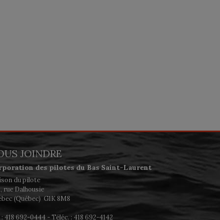
OUS JOINDRE
rporation des pilotes du Bas Saint-Laurent
son du pilote
, rue Dalhousie
bec (Québec) G1K 8M8
. : 418 692-0444 - Téléc. : 418 692-4142