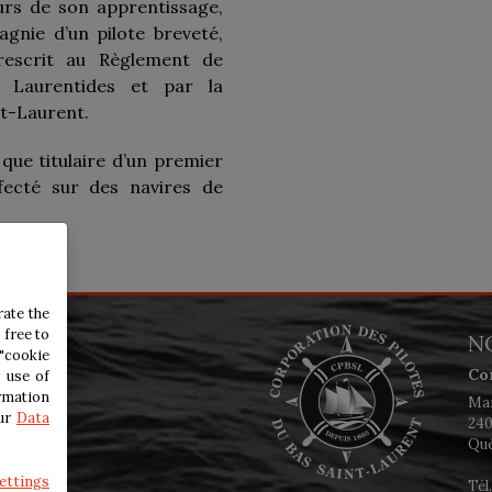
ours de son apprentissage,
gnie d’un pilote breveté,
rescrit au Règlement de
s Laurentides et par la
nt-Laurent.
 que titulaire d’un premier
ffecté sur des navires de
rate the
 free to
N
"cookie
Co
 use of
rmation
Mai
our
Data
240
Qué
ettings
Tél