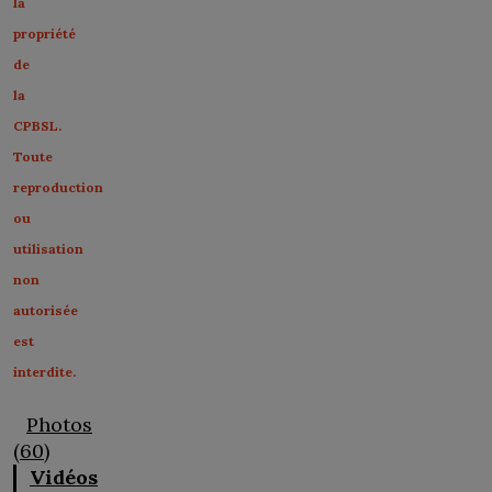
la
propriété
de
la
CPBSL.
Toute
reproduction
ou
utilisation
non
autorisée
est
interdite.
Photos
(60)
Vidéos