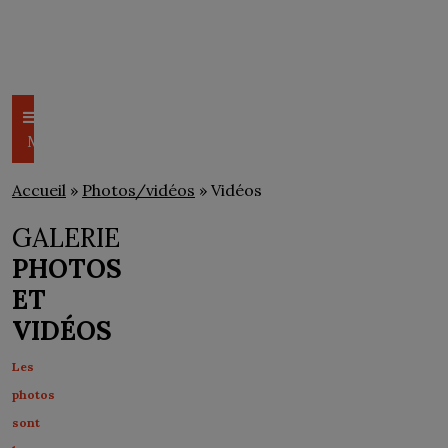
CSEM
PHOTOS/VIDÉOS
Menu
Accueil
»
Photos/vidéos
» Vidéos
GALERIE
PHOTOS
ET
VIDÉOS
Les
photos
sont