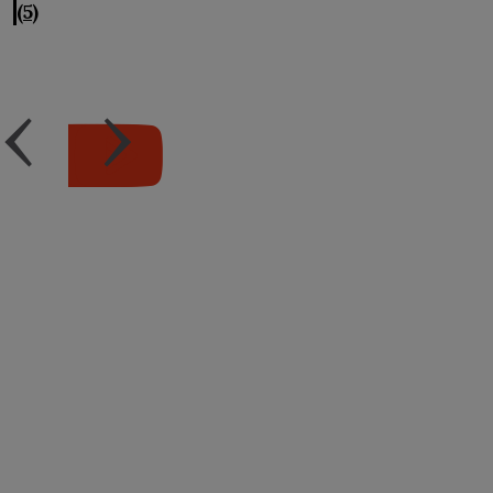
(5)
‹
›
Avis
légal
Accessibilité