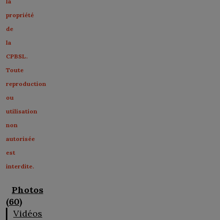
la
propriété
de
la
CPBSL.
Toute
reproduction
ou
utilisation
non
autorisée
est
interdite.
Photos
(60)
Vidéos