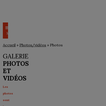
CSEM
PHOTOS/VIDÉOS
Menu
Accueil
»
Photos/vidéos
» Photos
GALERIE
PHOTOS
ET
VIDÉOS
Les
photos
sont