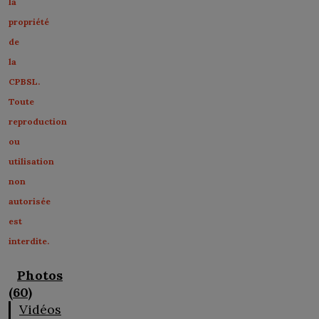
la
propriété
de
la
CPBSL.
Toute
reproduction
ou
utilisation
non
autorisée
est
interdite.
Photos
(60)
Vidéos