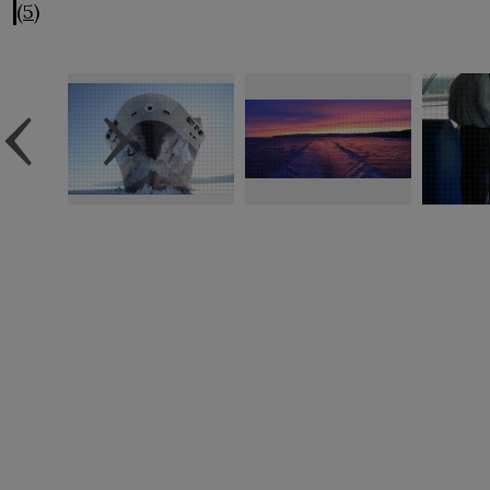
(5)
‹
›
Avis
légal
Accessibilité