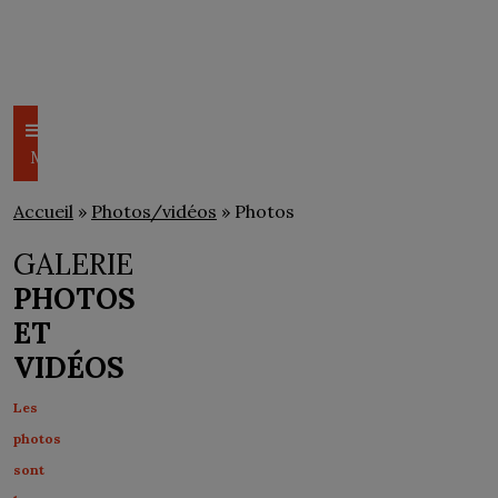
CSEM
PHOTOS/VIDÉOS
Menu
Accueil
»
Photos/vidéos
» Photos
GALERIE
PHOTOS
ET
VIDÉOS
Les
photos
sont