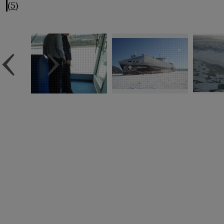
(5)
‹
›
Avis
légal
Accessibilité