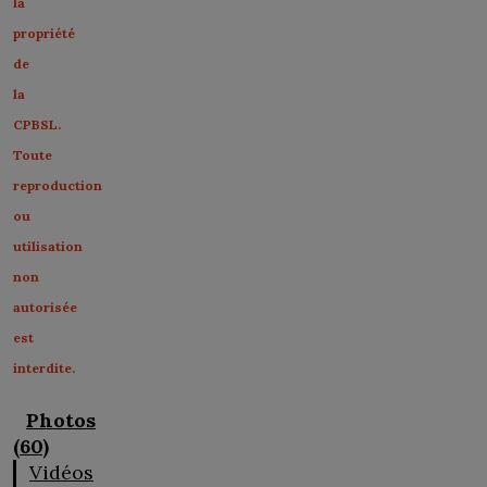
la
propriété
de
la
CPBSL.
Toute
reproduction
ou
utilisation
non
autorisée
est
interdite.
Photos
(60)
Vidéos