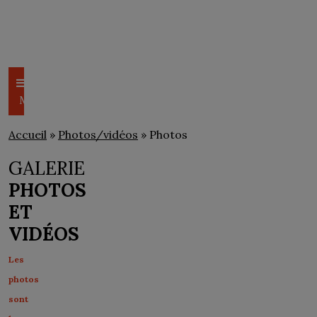
CSEM
PHOTOS/VIDÉOS
Menu
Accueil
»
Photos/vidéos
» Photos
GALERIE
PHOTOS
ET
VIDÉOS
Les
photos
sont