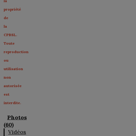
la
propriété
de
la
CPBSL.
Toute
reproduction
ou
utilisation
non
autorisée
est
interdite.
Photos
(60)
Vidéos