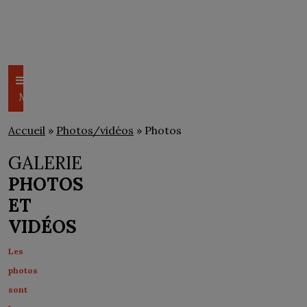
CSEM
PHOTOS/VIDÉOS
Menu
Accueil
»
Photos/vidéos
» Photos
GALERIE
PHOTOS
ET
VIDÉOS
Les
photos
sont