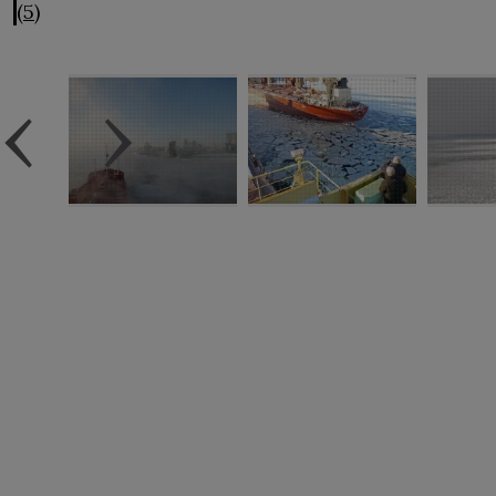
(5)
‹
›
Avis
légal
Accessibilité