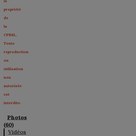
la
propriété
de
la
CPBSL.
Toute
reproduction
ou
utilisation
non
autorisée
est
interdite.
Photos
(60)
Vidéos