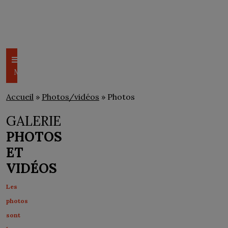
CSEM
PHOTOS/VIDÉOS
Menu
Accueil
»
Photos/vidéos
» Photos
GALERIE
PHOTOS
ET
VIDÉOS
Les
photos
sont