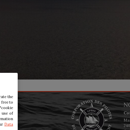
rate the
 free to
N
"cookie
Co
 use of
rmation
Mai
our
Data
240