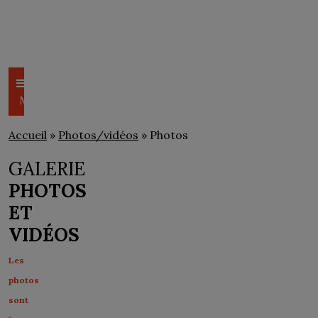
CSEM
PHOTOS/VIDÉOS
Menu
Accueil
»
Photos/vidéos
» Photos
GALERIE
PHOTOS
ET
VIDÉOS
Les
photos
sont