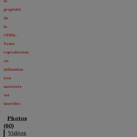
la
propriété
de
la
CPBSL.
Toute
reproduction
ou
utilisation
non
autorisée
est
interdite.
Photos
(60)
Vidéos