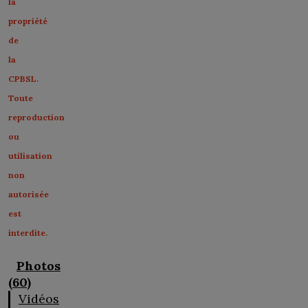
la
propriété
de
la
CPBSL.
Toute
reproduction
ou
utilisation
non
autorisée
est
interdite.
Photos
(60)
Vidéos