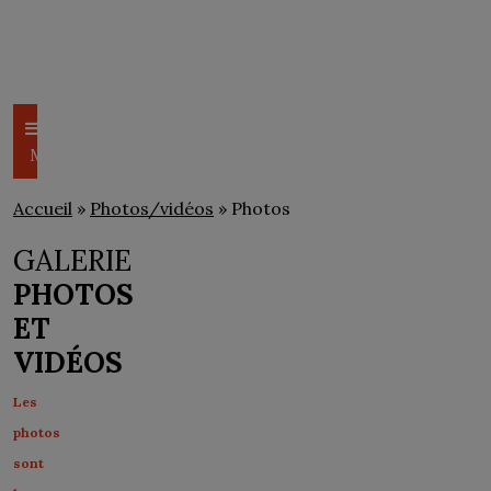
CSEM
PHOTOS/VIDÉOS
Menu
Accueil
»
Photos/vidéos
» Photos
GALERIE
PHOTOS
ET
VIDÉOS
Les
photos
sont