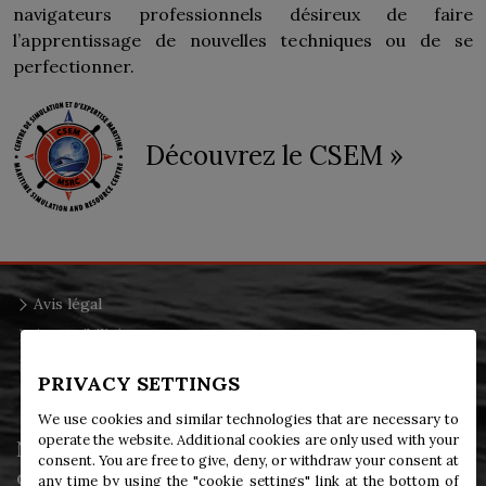
navigateurs professionnels désireux de faire
l’apprentissage de nouvelles techniques ou de se
perfectionner.
Découvrez le CSEM »
Avis légal
Accessibilité
Renseignements personnels
PRIVACY SETTINGS
We use cookies and similar technologies that are necessary to
operate the website. Additional cookies are only used with your
NOUS JOINDRE
consent. You are free to give, deny, or withdraw your consent at
Corporation des pilotes du Bas Saint-Laurent
any time by using the "cookie settings" link at the bottom of