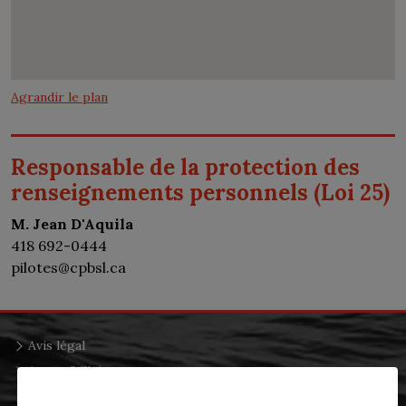
Agrandir le plan
Responsable de la protection des
renseignements personnels (Loi 25)
M. Jean D'Aquila
418 692-0444
pilotes@cpbsl.ca
Avis légal
Accessibilité
Renseignements personnels