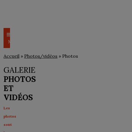
CSEM
PHOTOS/VIDÉOS
Menu
Accueil
»
Photos/vidéos
» Photos
GALERIE
PHOTOS
ET
VIDÉOS
Les
photos
sont