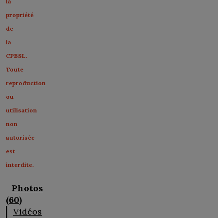
la
propriété
de
la
CPBSL.
Toute
reproduction
ou
utilisation
non
autorisée
est
interdite.
Photos
(60)
Vidéos