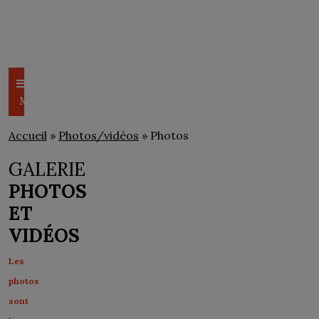
CSEM
PHOTOS/VIDÉOS
Menu
Accueil
»
Photos/vidéos
» Photos
GALERIE
PHOTOS
ET
VIDÉOS
Les
photos
sont