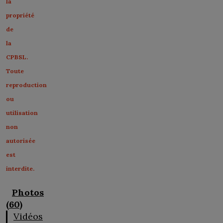
la
propriété
de
la
CPBSL.
Toute
reproduction
ou
utilisation
non
autorisée
est
interdite.
Photos
(60)
Vidéos