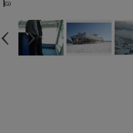
(5)
‹
›
Avis
légal
Accessibilité