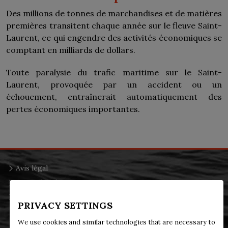
Des millions de tonnes de marchandises et de matières
premières transitent chaque année sur le fleuve Saint-
Laurent, ce qui engendre des activités économiques se
comptant en milliards de dollars.
Toute paralysie du trafic maritime sur le Saint-
Laurent, provoquée par un accident ou un
échouement, entraînerait automatiquement des
pertes économiques importantes.
Avis légal
Accessibilité
Renseignements personnels
PRIVACY SETTINGS
We use cookies and similar technologies that are necessary to