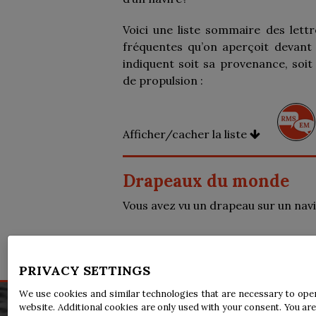
Voici une liste sommaire des lettre
fréquentes qu’on aperçoit devant 
indiquent soit sa provenance, soit
de propulsion :
Afficher/cacher la liste
Drapeaux du monde
Vous avez vu un drapeau sur un navir
Utilisez notre outil de recherche
PRIVACY SETTINGS
We use cookies and similar technologies that are necessary to ope
website. Additional cookies are only used with your consent. You are
Avis légal