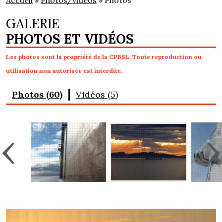
Accueil
»
Photos/vidéos
» Photos
GALERIE
PHOTOS ET VIDÉOS
Les photos sont la propriété de la CPBSL. Toute reproduction ou
utilisation non autorisée est interdite.
Photos (60)
Vidéos (5)
‹
›