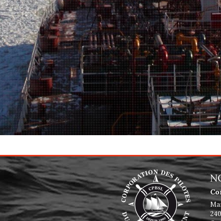
N
Co
Mai
240