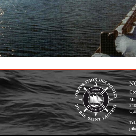
N
Co
Mai
240
Qué
Tél
pil