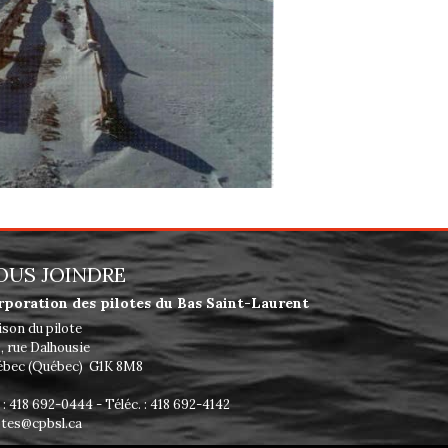
OUS JOINDRE
rporation des pilotes du Bas Saint-Laurent
son du pilote
, rue Dalhousie
bec (Québec) G1K 8M8
. : 418 692-0444 - Téléc. : 418 692-4142
otes@cpbsl.ca