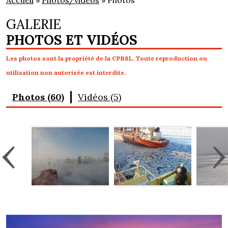
Accueil
»
Photos/vidéos
» Photos
GALERIE
PHOTOS ET VIDÉOS
Les photos sont la propriété de la CPBSL. Toute reproduction ou
utilisation non autorisée est interdite.
Photos (60)
Vidéos (5)
‹
›