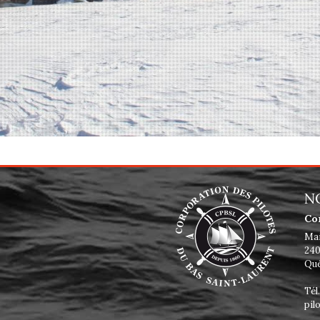
N
Co
Mai
240
Qué
Tél
pil