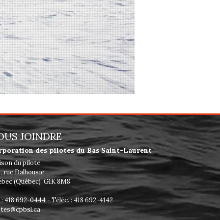
OUS JOINDRE
rporation des pilotes du Bas Saint-Laurent
son du pilote
, rue Dalhousie
bec (Québec) G1K 8M8
. : 418 692-0444 - Téléc. : 418 692-4142
otes@cpbsl.ca